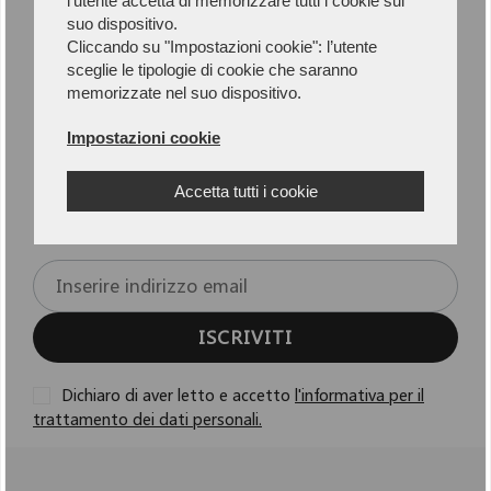
l’utente accetta di memorizzare tutti i cookie sul
suo dispositivo.
Cliccando su "Impostazioni cookie": l’utente
sceglie le tipologie di cookie che saranno
memorizzate nel suo dispositivo.
Newsletter
Impostazioni cookie
Iscriviti alla Newsletter per rimanere
Accetta tutti i cookie
aggiornato.
ISCRIVITI
Dichiaro di aver letto e accetto
l'informativa per il
trattamento dei dati personali.