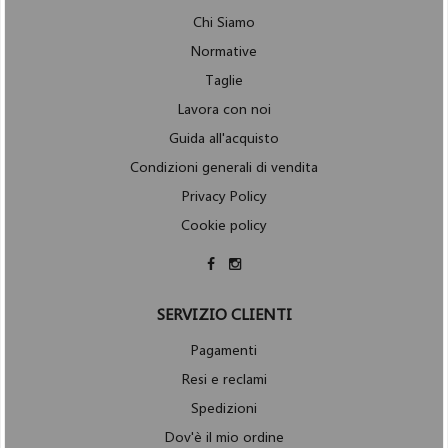
Chi Siamo
Normative
Taglie
Lavora con noi
Guida all'acquisto
Condizioni generali di vendita
Privacy Policy
Cookie policy
SERVIZIO CLIENTI
Pagamenti
Resi e reclami
Spedizioni
Dov'è il mio ordine