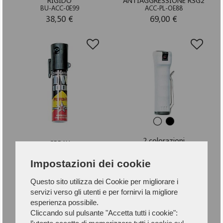
RIGIDO
ANTIAGGRESSIONE RSG2
BU-ACC-0E99
ACC-PL-OE88
38,50 €
69,00 €
2 colorazioni
SPRAY
ANTIAGGRESSIONE
SPRAY
ACC-PL-OE81
ANTIAGGRESSIONE RSG2
Impostazioni dei cookie
ACC-PL-OE83
26,50 €
99,00 €
Questo sito utilizza dei Cookie per migliorare i
servizi verso gli utenti e per fornirvi la migliore
esperienza possibile.
Cliccando sul pulsante "Accetta tutti i cookie":
1