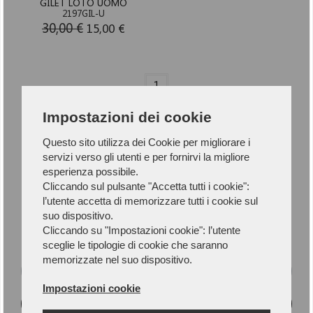
GILET LOTO UOMO
2197GIL-U
30,00 €
15,00 €
1
Impostazioni dei cookie
Questo sito utilizza dei Cookie per migliorare i
servizi verso gli utenti e per fornirvi la migliore
Newsletter
esperienza possibile.
Cliccando sul pulsante "Accetta tutti i cookie":
l’utente accetta di memorizzare tutti i cookie sul
Iscriviti alla Newsletter per rimanere
suo dispositivo.
aggiornato.
Cliccando su "Impostazioni cookie": l’utente
sceglie le tipologie di cookie che saranno
memorizzate nel suo dispositivo.
Impostazioni cookie
ISCRIVITI