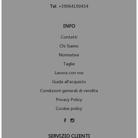
Tel.
+39064190434
INFO
Contatti
Chi Siamo
Normative
Taglie
Lavora con noi
Guida all'acquisto
Condizioni generali di vendita
Privacy Policy
Cookie policy
SERVIZIO CLIENTI