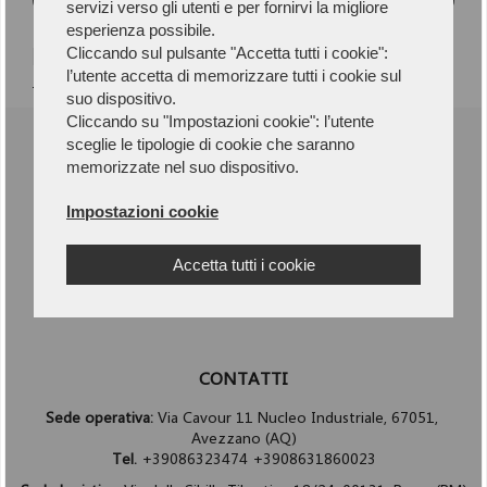
servizi verso gli utenti e per fornirvi la migliore
esperienza possibile.
Cliccando sul pulsante "Accetta tutti i cookie":
Dichiaro di aver letto e accetto
l'informativa per il
l’utente accetta di memorizzare tutti i cookie sul
trattamento dei dati personali.
suo dispositivo.
Cliccando su "Impostazioni cookie": l’utente
sceglie le tipologie di cookie che saranno
memorizzate nel suo dispositivo.
Impostazioni cookie
Accetta tutti i cookie
CONTATTI
Sede operativa:
Via Cavour 11 Nucleo Industriale, 67051,
Avezzano (AQ)
Tel.
+39086323474 +3908631860023