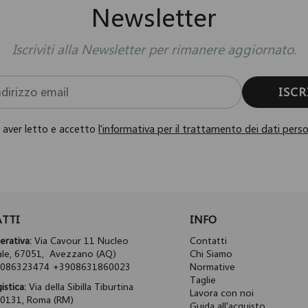
Newsletter
Iscriviti alla Newsletter per rimanere aggiornato.
ISCR
i aver letto e accetto
l'informativa per il trattamento dei dati perso
TTI
INFO
rativa:
Via Cavour 11 Nucleo
Contatti
iale, 67051, Avezzano (AQ)
Chi Siamo
086323474 +3908631860023
Normative
Taglie
istica:
Via della Sibilla Tiburtina
Lavora con noi
00131, Roma (RM)
Guida all'acquisto