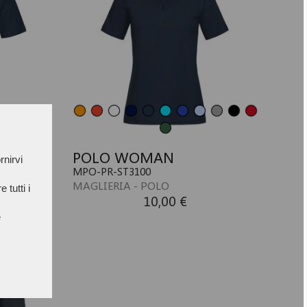
POLO WOMAN
rnirvi
MPO-PR-ST3100
MAGLIERIA - POLO
 tutti i
10,00 €
e