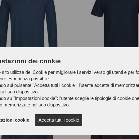
stazioni dei cookie
O LONG SLEEVE
POLO ST3000
sito utilizza dei Cookie per migliorare i servizi verso gli utenti e per fo
R-ST3400
MPO-PR-ST3000
iore esperienza possibile.
ERIA - POLO
MAGLIERIA - POLO
do sul pulsante "Accetta tutti i cookie": l’utente accetta di memorizzare
18,00 €
10,00 €
sul suo dispositivo.
do su "Impostazioni cookie": l’utente sceglie le tipologie di cookie ch
o memorizzate nel suo dispositivo.
azioni cookie
Accetta tutti i cookie