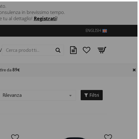
ato.
 e consulenza in brevissimo tempo.
 tu al dettaglio!
Registrati
!
ENGLISH
VE
CONTATTI
Cerca
tire da
89€
Filtri
Rilevanza