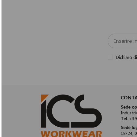
Dichiaro d
CONTA
Sede ope
Industr
Tel.
+39
Sede log
18/24, 