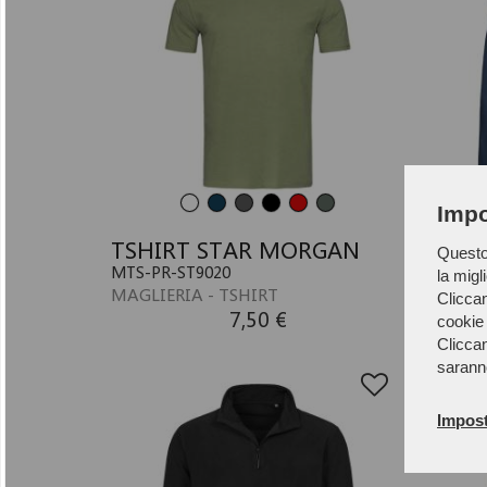
Impo
TSHIRT STAR MORGAN
POL
Questo 
MTS-PR-ST9020
MPO-P
la migl
MAGLIERIA - TSHIRT
MAGLI
Cliccan
7,50 €
cookie 
Cliccan
sarann
Impost