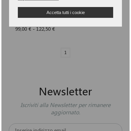
Accetta tutti i cookie
GIACCA OPERATIVA -
GEN
2175GI-V-LIB4P1
99,00 € - 122,50 €
1
Newsletter
Iscriviti alla Newsletter per rimanere
aggiornato.