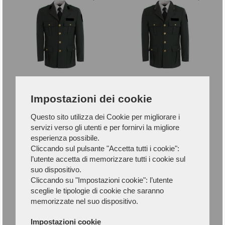
GIACCA DROP INVERNALE
GIACCA DROP INVERNALE
Impostazioni dei cookie
GUARDIA - GEN
SOVRINTENDENTE - GEN
2175GI-D6UIP1G
2175GI-D6UIP1S
Questo sito utilizza dei Cookie per migliorare i
185,00 €
252,50 €
servizi verso gli utenti e per fornirvi la migliore
esperienza possibile.
Cliccando sul pulsante "Accetta tutti i cookie":
l’utente accetta di memorizzare tutti i cookie sul
suo dispositivo.
Cliccando su "Impostazioni cookie": l’utente
sceglie le tipologie di cookie che saranno
memorizzate nel suo dispositivo.
Impostazioni cookie