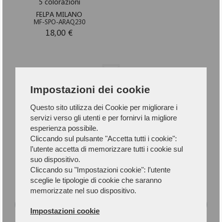
5 colorazioni
FELPA MILANO
MF-SPO-ARAQ230
18,00 €
1
Impostazioni dei cookie
Questo sito utilizza dei Cookie per migliorare i
servizi verso gli utenti e per fornirvi la migliore
esperienza possibile.
Newsletter
Cliccando sul pulsante "Accetta tutti i cookie":
l’utente accetta di memorizzare tutti i cookie sul
suo dispositivo.
Iscriviti alla Newsletter per rimanere
Cliccando su "Impostazioni cookie": l’utente
aggiornato.
sceglie le tipologie di cookie che saranno
memorizzate nel suo dispositivo.
Impostazioni cookie