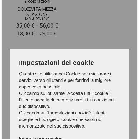
2 colorazioni
DOLCEVITA MEZZA
STAGIONE
MD-HRE-13/5
36,00 € - 56,00 €
18,00 € - 28,00 €
1
Impostazioni dei cookie
Questo sito utilizza dei Cookie per migliorare i
servizi verso gli utenti e per fornirvi la migliore
esperienza possibile.
Cliccando sul pulsante "Accetta tutti i cookie":
Newsletter
l’utente accetta di memorizzare tutti i cookie sul
suo dispositivo.
Cliccando su "Impostazioni cookie": l’utente
Iscriviti alla Newsletter per rimanere
sceglie le tipologie di cookie che saranno
aggiornato.
memorizzate nel suo dispositivo.
Impostazioni cookie