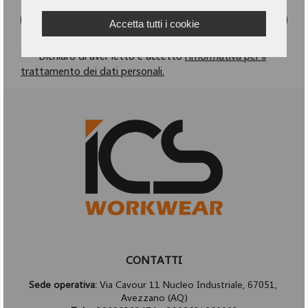
ISCRIVITI
Accetta tutti i cookie
Dichiaro di aver letto e accetto
l'informativa per il
trattamento dei dati personali.
CONTATTI
Sede operativa:
Via Cavour 11 Nucleo Industriale, 67051,
Avezzano (AQ)