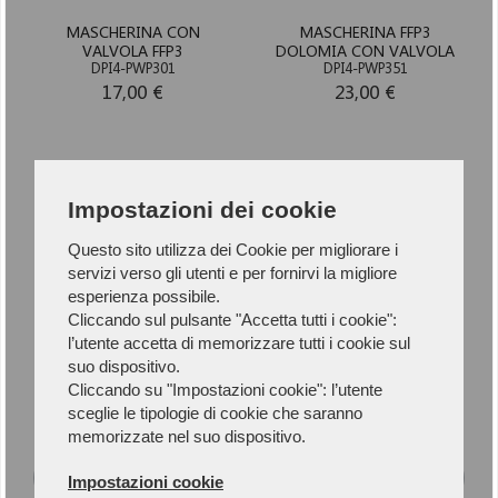
MASCHERINA CON
MASCHERINA FFP3
VALVOLA FFP3
DOLOMIA CON VALVOLA
DPI4-PWP301
DPI4-PWP351
17,00 €
23,00 €
1
Impostazioni dei cookie
Questo sito utilizza dei Cookie per migliorare i
servizi verso gli utenti e per fornirvi la migliore
esperienza possibile.
Newsletter
Cliccando sul pulsante "Accetta tutti i cookie":
l’utente accetta di memorizzare tutti i cookie sul
suo dispositivo.
Iscriviti alla Newsletter per rimanere
Cliccando su "Impostazioni cookie": l’utente
aggiornato.
sceglie le tipologie di cookie che saranno
memorizzate nel suo dispositivo.
Impostazioni cookie