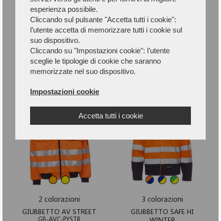
esperienza possibile.
Cliccando sul pulsante "Accetta tutti i cookie":
l’utente accetta di memorizzare tutti i cookie sul
2 colorazioni
3 colorazioni
suo dispositivo.
Cliccando su "Impostazioni cookie": l’utente
GIUBBETTO AV
GIUBBETTO AV
GB-AVC-IS8445
INVERNALE
sceglie le tipologie di cookie che saranno
GB-AVC-BT267
memorizzate nel suo dispositivo.
29,00 €
35,00 €
Impostazioni cookie
Accetta tutti i cookie
2 colorazioni
3 colorazioni
GIUBBETTO AV STREET
GIUBBETTO SAFE HI
GB-AVC-PYSTR
WINTER