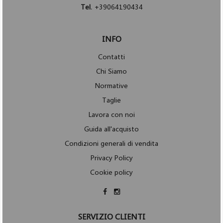
Tel.
+39064190434
INFO
Contatti
Chi Siamo
Normative
Taglie
Lavora con noi
Guida all'acquisto
Condizioni generali di vendita
Privacy Policy
Cookie policy
SERVIZIO CLIENTI