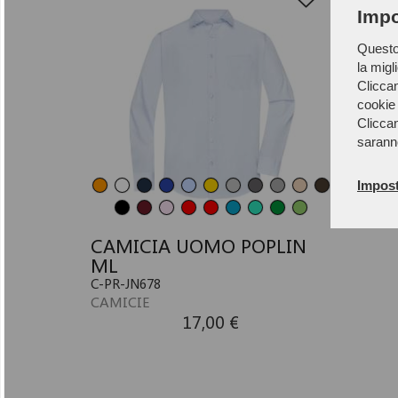
Impo
Questo 
la migl
Cliccan
cookie 
Cliccan
sarann
Impost
CAMICIA UOMO POPLIN
ML
C-PR-JN678
CAMICIE
17,00 €