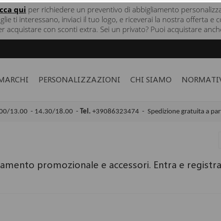
icca
qui
per richiedere un preventivo di abbigliamento personalizz
taglie ti interessano, inviaci il tuo logo, e riceverai la nostra offerta
er acquistare con sconti extra. Sei un privato? Puoi acquistare anche
MARCHI
PERSONALIZZAZIONI
CHI SIAMO
NORMATI
00/13.00 - 14.30/18.00 -
Tel.
+39086323474 -
Spedizione gratuita a par
amento promozionale e accessori. Entra e registrati