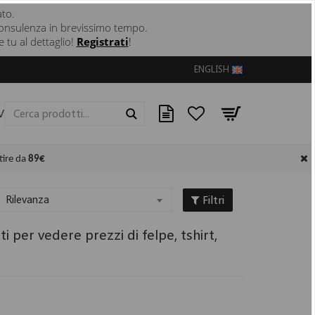
ato.
 e consulenza in brevissimo tempo.
 tu al dettaglio!
Registrati
!
ENGLISH
VE
CONTATTI
Cerca
tire da
89€
Filtri
Rilevanza
 per vedere prezzi di felpe, tshirt,