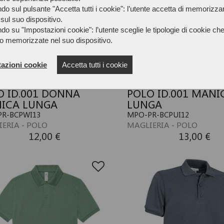
do sul pulsante "Accetta tutti i cookie": l’utente accetta di memorizzare
sul suo dispositivo.
do su "Impostazioni cookie": l’utente sceglie le tipologie di cookie ch
o memorizzate nel suo dispositivo.
azioni cookie
Accetta tutti i cookie
O ID.001 DONNA
POLO ID.001 MANI
ICA LUNGA
LUNGA
R-BCPWI13
MPO-PR-BCPUI12
ERIA - POLO
MAGLIERIA - POLO
12,00 €
13,00 €