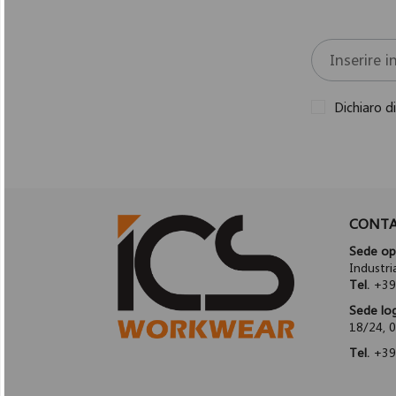
Dichiaro d
CONTA
Sede ope
Industr
Tel.
+39
Sede log
18/24, 
Tel.
+39