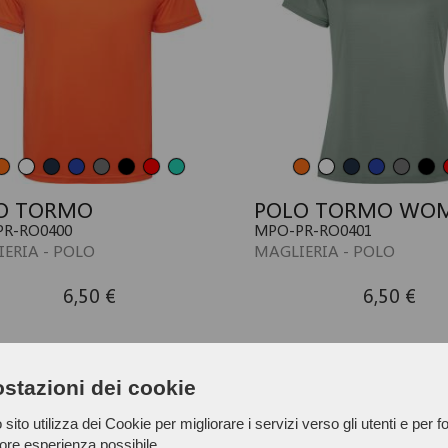
O TORMO
POLO TORMO WO
R-RO0400
MPO-PR-RO0401
ERIA - POLO
MAGLIERIA - POLO
6,50 €
6,50 €
stazioni dei cookie
sito utilizza dei Cookie per migliorare i servizi verso gli utenti e per fo
iore esperienza possibile.