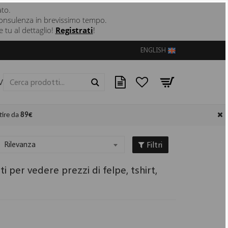
ato.
 e consulenza in brevissimo tempo.
 tu al dettaglio!
Registrati
!
ENGLISH
VE
CONTATTI
Cerca
tire da
89€
Filtri
Rilevanza
 per vedere prezzi di felpe, tshirt,