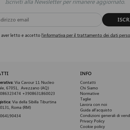
Iscriviti alla Newsletter per rimanere aggiornato.
ISCR
i aver letto e accetto
l'informativa per il trattamento dei dati perso
TTI
INFO
rativa:
Via Cavour 11 Nucleo
Contatti
iale, 67051, Avezzano (AQ)
Chi Siamo
086323474 +3908631860023
Normative
Taglie
istica:
Via della Sibilla Tiburtina
Lavora con noi
00131, Roma (RM)
Guida all'acquisto
Condizioni generali di vend
064190434
Privacy Policy
Cookie policy