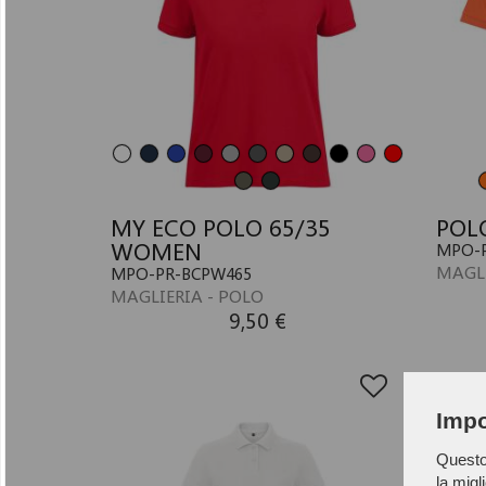
MY ECO POLO 65/35
POL
WOMEN
MPO-P
MAGLI
MPO-PR-BCPW465
MAGLIERIA - POLO
9,50 €
Impo
Questo 
la migl