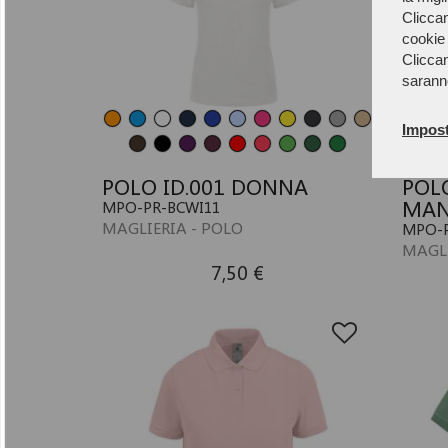
Cliccan
cookie 
Cliccan
sarann
Impost
POLO ID.001 DONNA
POL
MAN
MPO-PR-BCWI11
MAGLIERIA - POLO
MPO-P
MAGLI
7,50 €