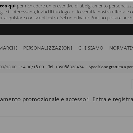
icca
qui
per richiedere un preventivo di abbigliamento personalizz
taglie ti interessano, inviaci il tuo logo, e riceverai la nostra offerta
er acquistare con sconti extra. Sei un privato? Puoi acquistare anche
MARCHI
PERSONALIZZAZIONI
CHI SIAMO
NORMATI
00/13.00 - 14.30/18.00 -
Tel.
+39086323474 -
Spedizione gratuita a par
amento promozionale e accessori. Entra e registrati