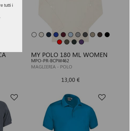
 tutti i
e
CA
MY POLO 180 ML WOMEN
MPO-PR-BCPW462
MAGLIERIA - POLO
13,00 €