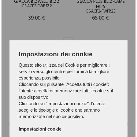
GIACCA BIZWELD BIZ2
GIACCA PLUS BLIZFLAME
GI-ACF2-PWBIZ2
FR25
GI-ACF2-PWFR25
39,00 €
65,00 €
1
Impostazioni dei cookie
Questo sito utilizza dei Cookie per migliorare i
servizi verso gli utenti e per fornirvi la migliore
esperienza possibile.
Newsletter
Cliccando sul pulsante "Accetta tutti i cookie":
l’utente accetta di memorizzare tutti i cookie sul
Iscriviti alla Newsletter per rimanere
suo dispositivo.
Cliccando su "Impostazioni cookie": l’utente
aggiornato.
sceglie le tipologie di cookie che saranno
memorizzate nel suo dispositivo.
Impostazioni cookie