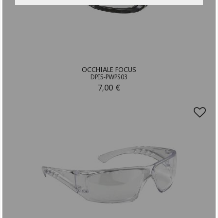
OCCHIALE FOCUS
DPI5-PWPS03
7,00 €