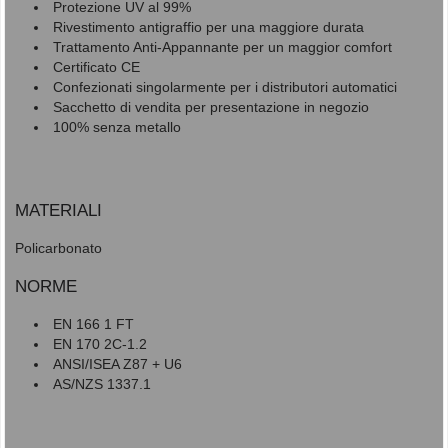
Protezione UV al 99%
Rivestimento antigraffio per una maggiore durata
Trattamento Anti-Appannante per un maggior comfort
Certificato CE
Confezionati singolarmente per i distributori automatici
Sacchetto di vendita per presentazione in negozio
100% senza metallo
MATERIALI
Policarbonato
NORME
EN 166 1 FT
EN 170 2C-1.2
ANSI/ISEA Z87 + U6
AS/NZS 1337.1