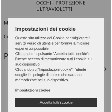
OCCHI - PROTEZIONE
ULTRAVIOLETTI
Marchio:
PORTWEST
Impostazioni dei cookie
Codice:
DPI5-PW13
Questo sito utilizza dei Cookie per migliorare i
servizi verso gli utenti e per fornirvi la migliore
esperienza possibile.
PRODOTTI CORRELATI
Cliccando sul pulsante "Accetta tutti i cookie":
l’utente accetta di memorizzare tutti i cookie sul
suo dispositivo.
Cliccando su "Impostazioni cookie": l’utente
sceglie le tipologie di cookie che saranno
memorizzate nel suo dispositivo.
Impostazioni cookie
Accetta tutti i cookie